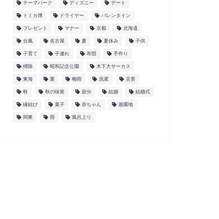
テーマパーク
ディズニー
デート
トミカ博
ドライヤー
バレンタイン
プレゼント
マナー
京都
北海道
台風
名古屋
夏
夏休み
子供
子育て
子連れ
布団
手作り
掃除
昭和記念公園
木下大サーカス
東海
栗
梅雨
洗濯
災害
秋
秋の味覚
節分
結婚
結婚式
縁結び
菓子
赤ちゃん
遊園地
関東
雨
風呂上り