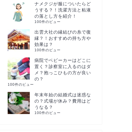
ナメクジが服についたらど
うする？！洗濯方法と粘液
の落とし方を紹介！
100件のビュー
出雲大社の縁結びの糸で復
縁？！おすすめの持ち方や
効果は？
100件のビュー
病院でベビーカーはどこに
置く？診察室に入るのはダ
メ？抱っこひもの方が良い
の？
100件のビュー
年末年始の結婚式は迷惑な
の？式場が休み？費用はど
うなる？
100件のビュー