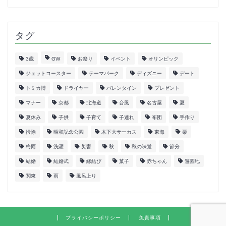
タグ
3歳
GW
お祭り
イベント
オリンピック
ジェットコースター
テーマパーク
ディズニー
デート
トミカ博
ドライヤー
バレンタイン
プレゼント
マナー
京都
北海道
台風
名古屋
夏
夏休み
子供
子育て
子連れ
布団
手作り
掃除
昭和記念公園
木下大サーカス
東海
栗
梅雨
洗濯
災害
秋
秋の味覚
節分
結婚
結婚式
縁結び
菓子
赤ちゃん
遊園地
関東
雨
風呂上り
プライバシーポリシー
免責事項