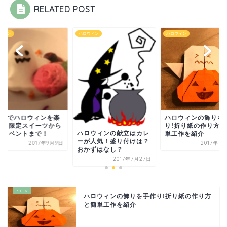
RELATED POST
ウィン
ハロウィン
ハロウィン
ハロウィンの飾りを
coeでハロウィンを楽
り!折り紙の作り方と
む！限定スイーツから
ハロウィンの献立はカレ
単工作を紹介
供イベントまで！
ーが人気！盛り付けは？
2017年7
2017年9月9日
おかずはなし？
2017年7月27日
ハロウィンの飾りを手作り!折り紙の作り方
と簡単工作を紹介