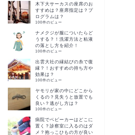
木下大サーカスの座席のお
すすめは？座席指定は？プ
ログラムは？
100件のビュー
ナメクジが服についたらど
うする？！洗濯方法と粘液
の落とし方を紹介！
100件のビュー
出雲大社の縁結びの糸で復
縁？！おすすめの持ち方や
効果は？
100件のビュー
ヤモリが家の中にどこから
くるの？見失うと放置でも
良い？逃がし方は？
100件のビュー
病院でベビーカーはどこに
置く？診察室に入るのはダ
メ？抱っこひもの方が良い