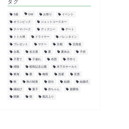
タグ
3歳
GW
お祭り
イベント
オリンピック
ジェットコースター
テーマパーク
ディズニー
デート
トミカ博
ドライヤー
バレンタイン
プレゼント
マナー
京都
北海道
台風
名古屋
夏
夏休み
子供
子育て
子連れ
布団
手作り
掃除
昭和記念公園
木下大サーカス
東海
栗
梅雨
洗濯
災害
秋
秋の味覚
節分
結婚
結婚式
縁結び
菓子
赤ちゃん
遊園地
関東
雨
風呂上り