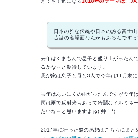
さてさて気になる
2018年のテーマは「JA
日本の雅な伝統や日本の誇る富士山
昔話の名場面なんかもあるんですっ
去年はくまもんで息子と盛り上がったん
るかな～と期待しています。
我が家は息子と母と3人で今年は11月末
去年はあいにくの雨だったんですが今年
雨は雨で反射光もあって綺麗なイルミネ
たいな～と思いますよね(´艸｀*)
2017年に行った際の感想はこちらにまと