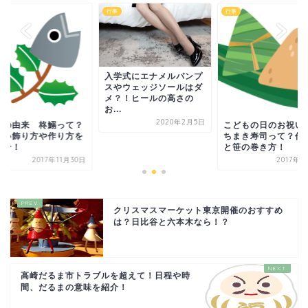
行事
行事
入学式にエナメルパンプ
スやウェッジソールはダ
メ？！ヒールの高さの
お...
2020年2月5日
分の由来 柊鰯って？
こどもの日のお祝い
しい飾り方や作り方を
ちまき寿司って？作
紹介！
と笹の巻き方！
2017年11月30日
2017年4
クリスマスマーケット東京開催のおすすめ
は？日比谷と六本木なら！？
高崎だるま市トラブルを超えて！日程や時
間、だるまの意味を紹介！