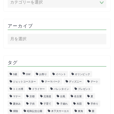
アーカイブ
タグ
3歳
GW
お祭り
イベント
オリンピック
ジェットコースター
テーマパーク
ディズニー
デート
トミカ博
ドライヤー
バレンタイン
プレゼント
マナー
京都
北海道
台風
名古屋
夏
夏休み
子供
子育て
子連れ
布団
手作り
掃除
昭和記念公園
木下大サーカス
東海
栗