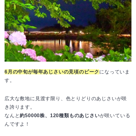
6月の中旬が毎年あじさいの見頃のピーク
になっていま
す。
広大な敷地に見渡す限り、色とりどりのあじさいが咲
き誇ります。
なんと
約50000株、120種類ものあじさい
が咲いている
んですよ！