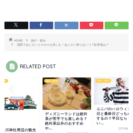
HOME
旅行・観光
蒲郡であじさいとホタルを楽しむ！あじさい祭りはいつ？駐車場は？
RELATED POST
・観光
旅行・観光
旅行・観光
ユニバのハロウィン
日と最終日どっちが
ディズニーランドは絶叫
するの？平日なら？
系が苦手でも楽しめる？
い...
絶叫系以外のおすすめ
や...
2019年7
越氷川神社周辺の観光