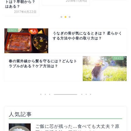
2018年11月9日
ポットは？早朝から？
フェはある？
2017年6月22日
うなぎの骨が気になるときは？ 柔らかく
する方法や小骨の取り方は？
春の紫外線から髪を守るには？どんなト
ラブルがある？ケア方法は？
人気記事
ご飯に芯が残った…食べても大丈夫？原