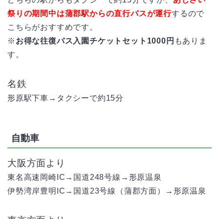
祭りの期間中は蒲郡駅からの直行バスが運行
するので
こちらがおすすめです。
※
お得な往復バス入園チケットセット1000円
もありま
す。
名鉄
形原駅下車→タクシーで約15分
自動車
大阪方面より
東名高速岡崎IC→国道248号線→形原温泉
伊勢湾岸豊明IC→国道23号線（蒲郡方面）→形原温泉