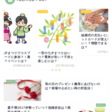
ント
イベント
イベント
結婚式の支払いにク
ットカードが使えな
い！？増額できる？
は？
2019年12
宮七夕まつりでコスプ
一宮の七夕まつりはい
パレードに参加？！着
つ？電車が良い？子供と
えは？イベントは？
楽しむには？
2018年6月14日
2017年3月24日
母の日のプレゼント義母にあげないの
は？相場や止めたい時の対処法！
菓子博2017伊勢っていつ？混雑状況は？限