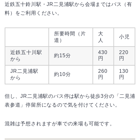
近鉄五十鈴川駅・JR二見浦駅から会場まではバス（有
料）をご利用ください。
所要時間（片
大
小児
道）
人
近鉄五十川駅
430
220
約15分
円
円
から
JR二見浦駅
260
130
約10分
円
円
から
但し、JR二見浦駅のバス停は駅から徒歩3分の「二見浦
表参道」停留所になるので気を付けてください。
混雑は予想されますが車での来場も可能です。