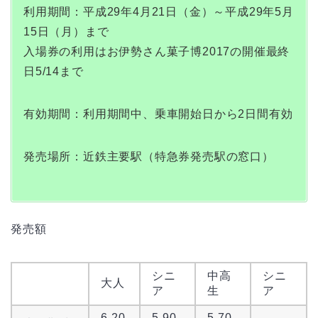
利用期間：平成29年4月21日（金）～平成29年5月
15日（月）まで
入場券の利用はお伊勢さん菓子博2017の開催最終
日5/14まで
有効期間：利用期間中、乗車開始日から2日間有効
発売場所：近鉄主要駅（特急券発売駅の窓口）
発売額
シニ
中高
シニ
大人
ア
生
ア
6,20
5,90
5,70