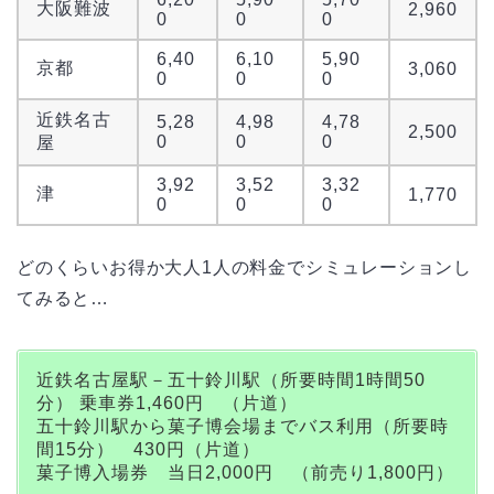
大阪難波
2,960
0
0
0
6,40
6,10
5,90
京都
3,060
0
0
0
近鉄名古
5,28
4,98
4,78
2,500
0
0
0
屋
3,92
3,52
3,32
津
1,770
0
0
0
どのくらいお得か大人1人の料金でシミュレーションし
てみると…
近鉄名古屋駅－五十鈴川駅（所要時間1時間50
分） 乗車券1,460円 （片道）
五十鈴川駅から菓子博会場までバス利用（所要時
間15分） 430円（片道）
菓子博入場券 当日2,000円 （前売り1,800円）