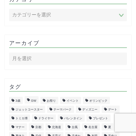
アーカイブ
タグ
3歳
GW
お祭り
イベント
オリンピック
ジェットコースター
テーマパーク
ディズニー
デート
トミカ博
ドライヤー
バレンタイン
プレゼント
マナー
京都
北海道
台風
名古屋
夏
夏休み
子供
子育て
子連れ
布団
手作り