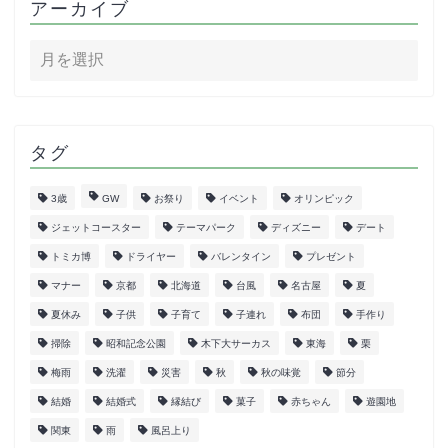
アーカイブ
タグ
3歳
GW
お祭り
イベント
オリンピック
ジェットコースター
テーマパーク
ディズニー
デート
トミカ博
ドライヤー
バレンタイン
プレゼント
マナー
京都
北海道
台風
名古屋
夏
夏休み
子供
子育て
子連れ
布団
手作り
掃除
昭和記念公園
木下大サーカス
東海
栗
梅雨
洗濯
災害
秋
秋の味覚
節分
結婚
結婚式
縁結び
菓子
赤ちゃん
遊園地
関東
雨
風呂上り