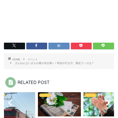
HOME
イベント
ざんねんないきもの展が名古屋へ！料金や行き方、限定グッズは？
RELATED POST
ント
イベント
イベント