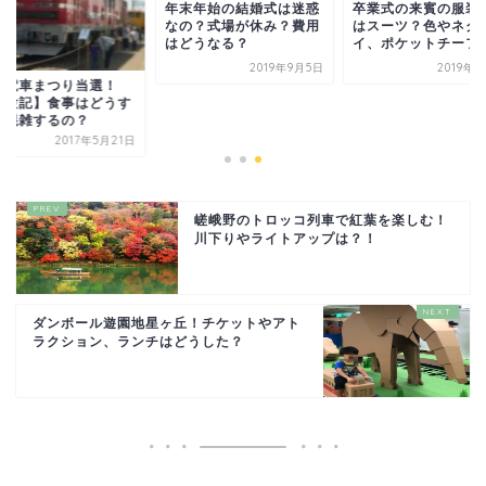
年末年始の結婚式は迷惑
卒業式の来賓の服装
なの？式場が休み？費用
はスーツ？色やネク
はどうなる？
イ、ポケットチーフ
2019年9月5日
2019年
鉄電車まつり当選！
体験記】食事はどうす
？混雑するの？
2017年5月21日
嵯峨野のトロッコ列車で紅葉を楽しむ！
川下りやライトアップは？！
ダンボール遊園地星ヶ丘！チケットやアト
ラクション、ランチはどうした？