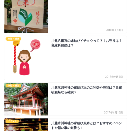
2018年3月1日
旅行・観光
川越八幡宮の縁結びイチョウって？！お守りは？
良縁祈願祭は？
2017年9月8日
旅行・観光
川越氷川神社の縁結び玉のご利益や時間は？良縁
祈願祭なら確実？
2017年6月16日
イベント
川越氷川神社の縁結び風鈴とは？おすすめイベン
トや願い事の短冊も！