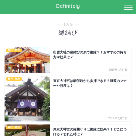
Definitely
― TAG ―
縁結び
旅行・観光
出雲大社の縁結びの糸で復縁？！おすすめの持ち
方や効果は？
2019年1月31日
旅行・観光
東京大神宮は朝何時から参拝できる？服装のマナ
ーや頻度は？
2018年7月11日
旅行・観光
東京大神宮の鈴蘭守りは復縁に効果？！どこにつ
ける？切れた時は？