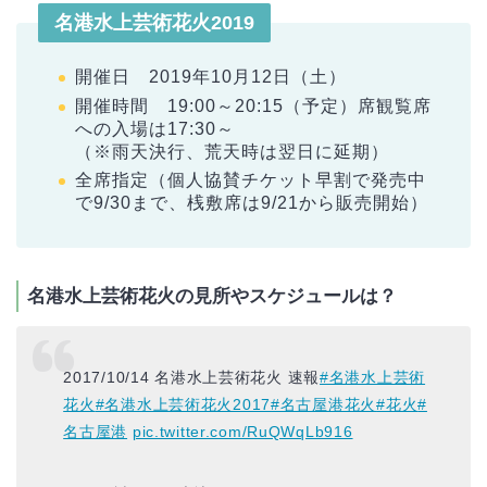
名港水上芸術花火2019
開催日 2019年10月12日（土）
開催時間 19:00～20:15（予定）席観覧席
への入場は17:30～
（※雨天決行、荒天時は翌日に延期）
全席指定（個人協賛チケット早割で発売中
で9/30まで、桟敷席は9/21から販売開始）
名港水上芸術花火の見所やスケジュールは？
2017/10/14 名港水上芸術花火 速報
#名港水上芸術
花火
#名港水上芸術花火2017
#名古屋港花火
#花火
#
名古屋港
pic.twitter.com/RuQWqLb916