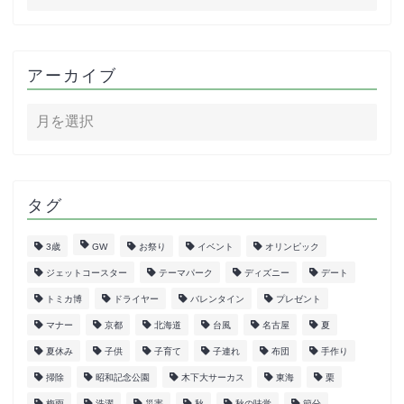
アーカイブ
タグ
3歳
GW
お祭り
イベント
オリンピック
ジェットコースター
テーマパーク
ディズニー
デート
トミカ博
ドライヤー
バレンタイン
プレゼント
マナー
京都
北海道
台風
名古屋
夏
夏休み
子供
子育て
子連れ
布団
手作り
掃除
昭和記念公園
木下大サーカス
東海
栗
梅雨
洗濯
災害
秋
秋の味覚
節分