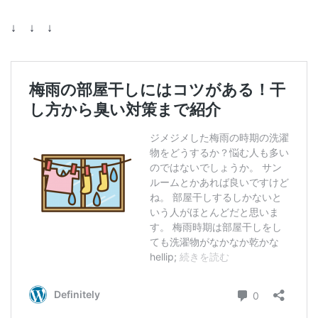
↓ ↓ ↓