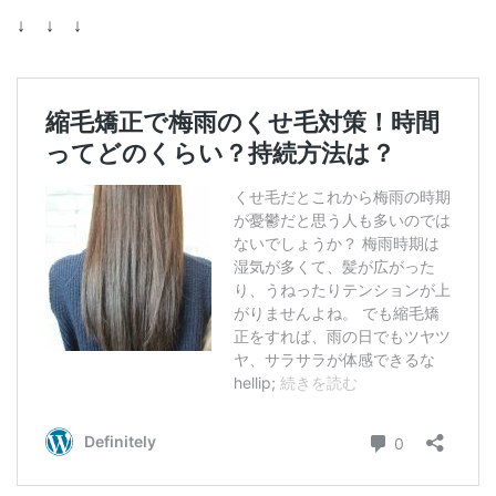
↓ ↓ ↓