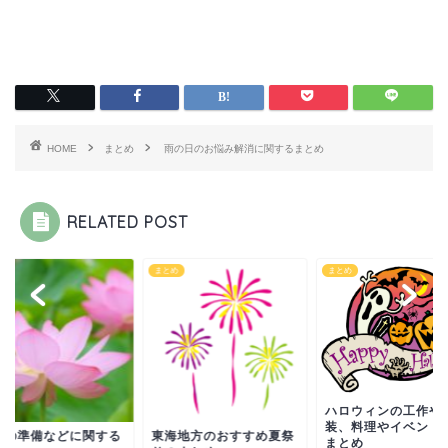
HOME
まとめ
雨の日のお悩み解消に関するまとめ
RELATED POST
め
まとめ
まとめ
ハロウィンの工作や
装、料理やイベント
盆の準備などに関する
東海地方のおすすめ夏祭
まとめ